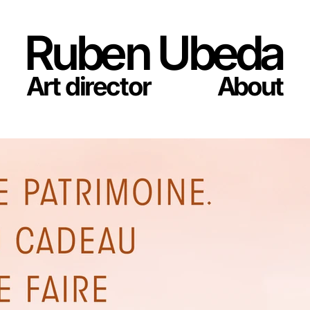
R
u
b
e
n U
b
e
d
a
A
r
t di
r
e
ct
o
r
A
b
ou
t